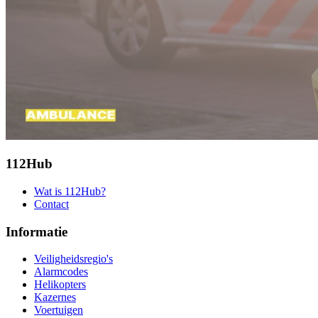
112Hub
Wat is 112Hub?
Contact
Informatie
Veiligheidsregio's
Alarmcodes
Helikopters
Kazernes
Voertuigen