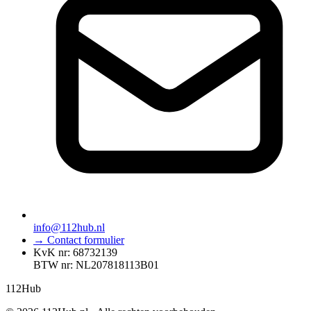
info@112hub.nl
→ Contact formulier
KvK nr: 68732139
BTW nr: NL207818113B01
112
Hub