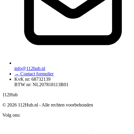
info@112hub.nl
→ Contact formulier
KvK nr: 68732139
BTW nr: NL207818113B01
112
Hub
© 2026 112Hub.nl - Alle rechten voorbehouden
Volg ons: