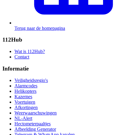
Terug naar de homepagina
112Hub
Wat is 112Hub?
Contact
Informatie
Veiligheidsregio's
Alarmcodes
Helikopters
Kazernes
Voertuigen
Afkortingen
Weerwaarschuwingen
NL-Alert
Hectometerpaaltjes
Afbeelding Generator
Telegram & WhatsApp kanalen