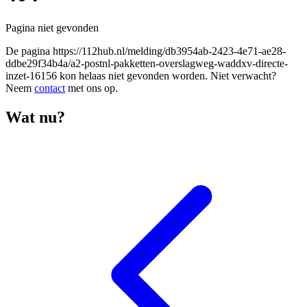
Pagina niet gevonden
De pagina
https://112hub.nl/melding/db3954ab-2423-4e71-ae28-
ddbe29f34b4a/a2-postnl-pakketten-overslagweg-waddxv-directe-
inzet-16156
kon helaas niet gevonden worden. Niet verwacht?
Neem
contact
met ons op.
Wat nu?