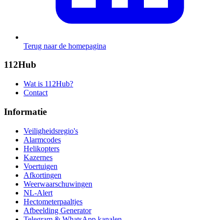
Terug naar de homepagina
112Hub
Wat is 112Hub?
Contact
Informatie
Veiligheidsregio's
Alarmcodes
Helikopters
Kazernes
Voertuigen
Afkortingen
Weerwaarschuwingen
NL-Alert
Hectometerpaaltjes
Afbeelding Generator
Telegram & WhatsApp kanalen