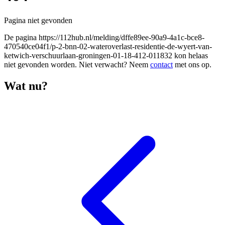
Pagina niet gevonden
De pagina
https://112hub.nl/melding/dffe89ee-90a9-4a1c-bce8-
470540ce04f1/p-2-bnn-02-wateroverlast-residentie-de-wyert-van-
ketwich-verschuurlaan-groningen-01-18-412-011832
kon helaas
niet gevonden worden. Niet verwacht? Neem
contact
met ons op.
Wat nu?