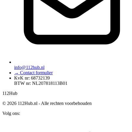
info@112hub.nl
→ Contact formulier
KvK nr: 68732139
BTW nr: NL207818113B01
112
Hub
© 2026 112Hub.nl - Alle rechten voorbehouden
Volg ons: