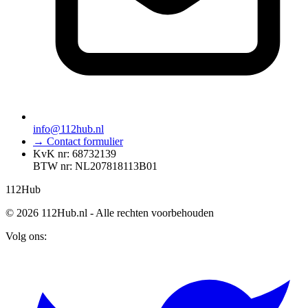
info@112hub.nl
→ Contact formulier
KvK nr: 68732139
BTW nr: NL207818113B01
112
Hub
© 2026 112Hub.nl - Alle rechten voorbehouden
Volg ons: