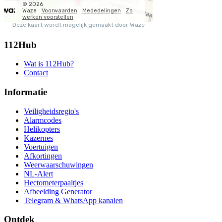
112Hub
Wat is 112Hub?
Contact
Informatie
Veiligheidsregio's
Alarmcodes
Helikopters
Kazernes
Voertuigen
Afkortingen
Weerwaarschuwingen
NL-Alert
Hectometerpaaltjes
Afbeelding Generator
Telegram & WhatsApp kanalen
Ontdek