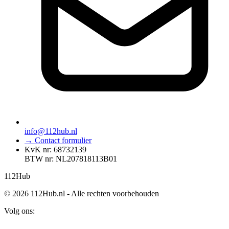
info@112hub.nl
→ Contact formulier
KvK nr: 68732139
BTW nr: NL207818113B01
112
Hub
© 2026 112Hub.nl - Alle rechten voorbehouden
Volg ons: