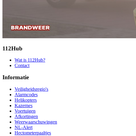
112Hub
Wat is 112Hub?
Contact
Informatie
Veiligheidsregio's
Alarmcodes
Helikopters
Kazernes
Voertuigen
Afkortingen
Weerwaarschuwingen
NL-Alert
Hectometerpaaltjes