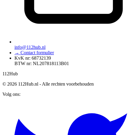
info@112hub.nl
→ Contact formulier
KvK nr: 68732139
BTW nr: NL207818113B01
112
Hub
© 2026 112Hub.nl - Alle rechten voorbehouden
Volg ons: