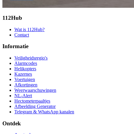
112Hub
Wat is 112Hub?
Contact
Informatie
Veiligheidsregio's
Alarmcodes
Helikopters
Kazernes
Voertuigen
Afkortingen
Weerwaarschuwingen
NL-Alert
Hectometerpaaltjes
Afbeelding Generator
Telegram & WhatsApp kanalen
Ontdek