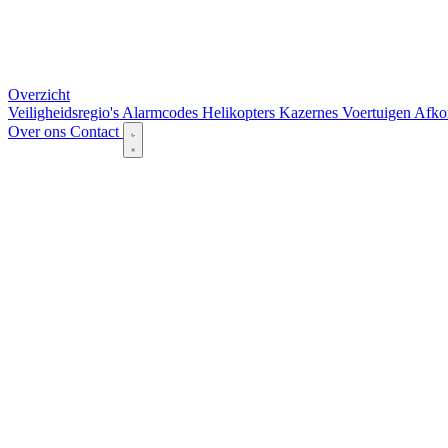
Overzicht
Veiligheidsregio's
Alarmcodes
Helikopters
Kazernes
Voertuigen
Afko
Over ons
Contact