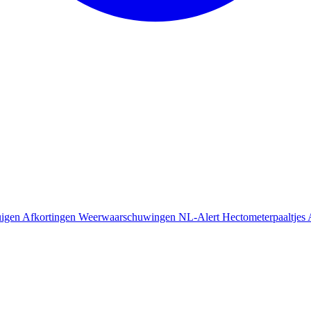
uigen
Afkortingen
Weerwaarschuwingen
NL-Alert
Hectometerpaaltjes