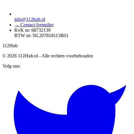
info@112hub.nl
→ Contact formulier
KvK nr: 68732139
BTW nr: NL207818113B01
112
Hub
© 2026 112Hub.nl - Alle rechten voorbehouden
Volg ons: