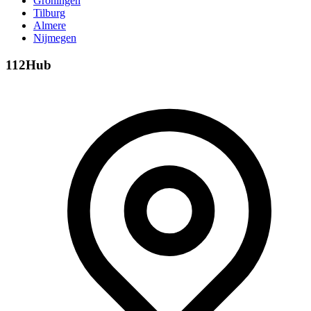
Groningen
Tilburg
Almere
Nijmegen
112Hub