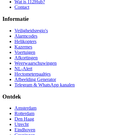
Wat is 112Hub?
Contact
Informatie
Veiligheidsregio's
Alarmcodes
Helikopters
Kazernes
Voertuigen
Afkortingen
Weerwaarschuwingen
NL-Alert
Hectometerpaaltjes
Afbeelding Generator
Telegram & WhatsApp kanalen
Ontdek
Amsterdam
Rotterdam
Den Haag
Utrecht
Eindhoven