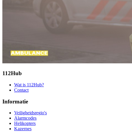
112Hub
Wat is 112Hub?
Contact
Informatie
Veiligheidsregio's
Alarmcodes
Helikopters
Kazernes