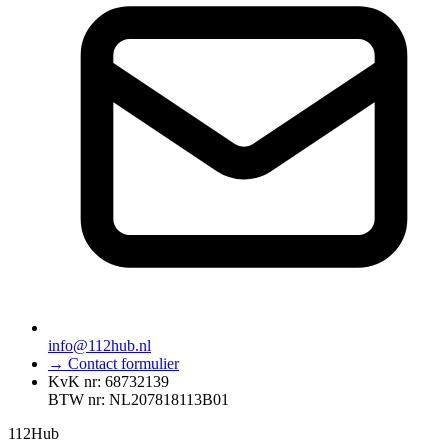
info@112hub.nl
→ Contact formulier
KvK nr: 68732139
BTW nr: NL207818113B01
112
Hub