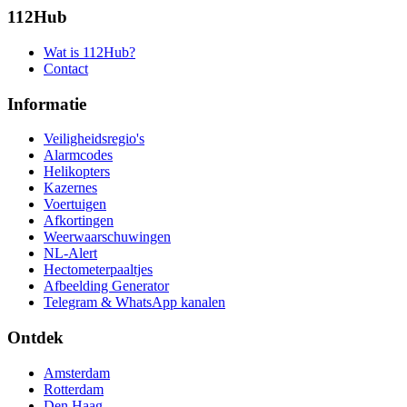
112Hub
Wat is 112Hub?
Contact
Informatie
Veiligheidsregio's
Alarmcodes
Helikopters
Kazernes
Voertuigen
Afkortingen
Weerwaarschuwingen
NL-Alert
Hectometerpaaltjes
Afbeelding Generator
Telegram & WhatsApp kanalen
Ontdek
Amsterdam
Rotterdam
Den Haag