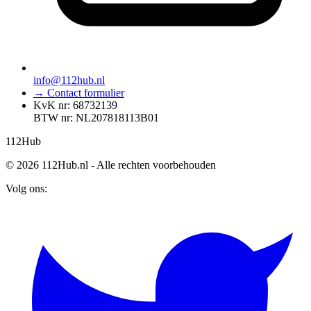
info@112hub.nl
→ Contact formulier
KvK nr: 68732139
BTW nr: NL207818113B01
112
Hub
© 2026 112Hub.nl - Alle rechten voorbehouden
Volg ons: