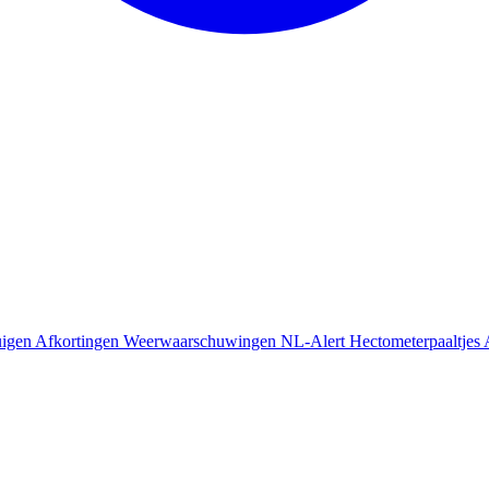
uigen
Afkortingen
Weerwaarschuwingen
NL-Alert
Hectometerpaaltjes