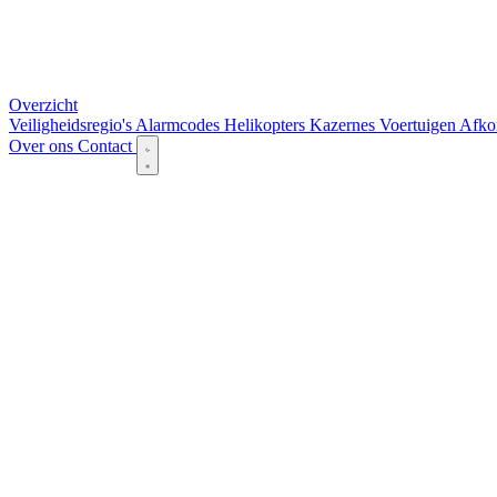
Overzicht
Veiligheidsregio's
Alarmcodes
Helikopters
Kazernes
Voertuigen
Afko
Over ons
Contact