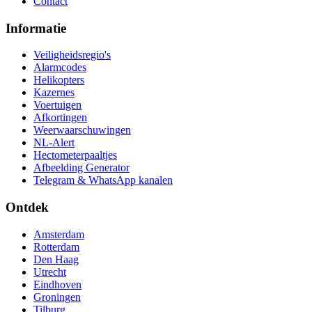
Contact
Informatie
Veiligheidsregio's
Alarmcodes
Helikopters
Kazernes
Voertuigen
Afkortingen
Weerwaarschuwingen
NL-Alert
Hectometerpaaltjes
Afbeelding Generator
Telegram & WhatsApp kanalen
Ontdek
Amsterdam
Rotterdam
Den Haag
Utrecht
Eindhoven
Groningen
Tilburg