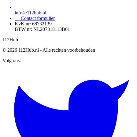
info@112hub.nl
→ Contact formulier
KvK nr: 68732139
BTW nr: NL207818113B01
112
Hub
© 2026 112Hub.nl - Alle rechten voorbehouden
Volg ons: