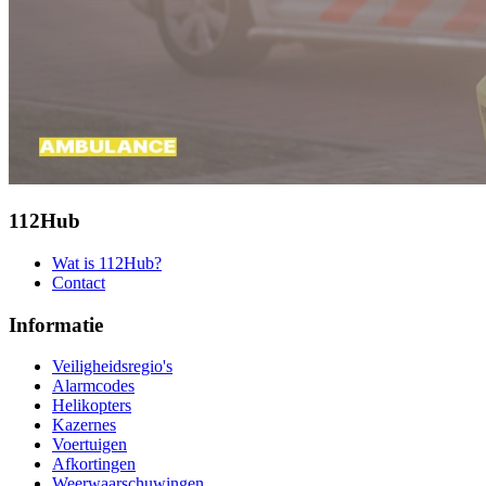
112Hub
Wat is 112Hub?
Contact
Informatie
Veiligheidsregio's
Alarmcodes
Helikopters
Kazernes
Voertuigen
Afkortingen
Weerwaarschuwingen