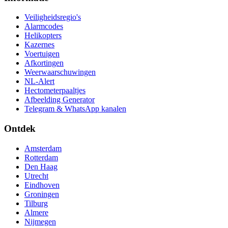
Veiligheidsregio's
Alarmcodes
Helikopters
Kazernes
Voertuigen
Afkortingen
Weerwaarschuwingen
NL-Alert
Hectometerpaaltjes
Afbeelding Generator
Telegram & WhatsApp kanalen
Ontdek
Amsterdam
Rotterdam
Den Haag
Utrecht
Eindhoven
Groningen
Tilburg
Almere
Nijmegen