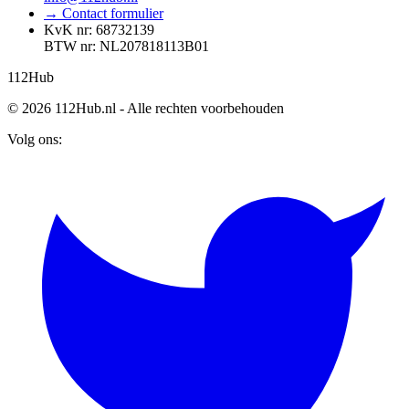
→ Contact formulier
KvK nr: 68732139
BTW nr: NL207818113B01
112
Hub
© 2026 112Hub.nl - Alle rechten voorbehouden
Volg ons: