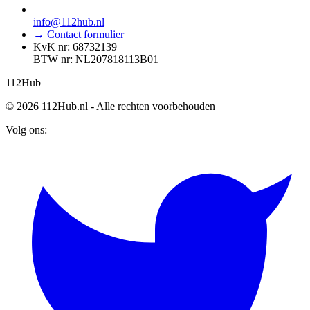
info@112hub.nl
→ Contact formulier
KvK nr: 68732139
BTW nr: NL207818113B01
112
Hub
© 2026 112Hub.nl - Alle rechten voorbehouden
Volg ons: