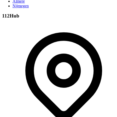
Almere
Nijmegen
112Hub