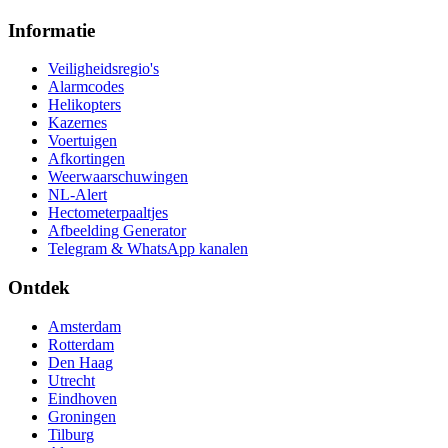
Informatie
Veiligheidsregio's
Alarmcodes
Helikopters
Kazernes
Voertuigen
Afkortingen
Weerwaarschuwingen
NL-Alert
Hectometerpaaltjes
Afbeelding Generator
Telegram & WhatsApp kanalen
Ontdek
Amsterdam
Rotterdam
Den Haag
Utrecht
Eindhoven
Groningen
Tilburg