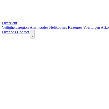
Overzicht
Veiligheidsregio's
Alarmcodes
Helikopters
Kazernes
Voertuigen
Afko
Over ons
Contact