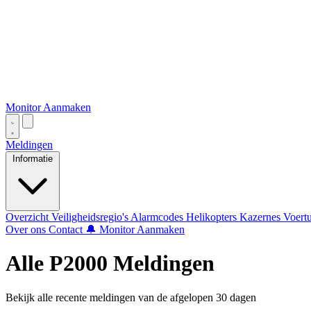
Monitor Aanmaken
Meldingen
Informatie
Overzicht
Veiligheidsregio's
Alarmcodes
Helikopters
Kazernes
Voert
Over ons
Contact
🔔 Monitor Aanmaken
Alle P2000 Meldingen
Bekijk alle recente meldingen van de afgelopen 30 dagen