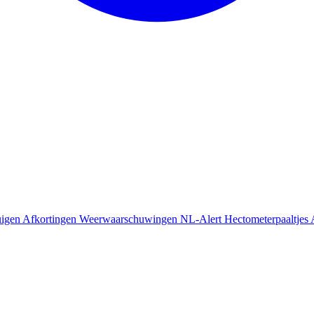
uigen
Afkortingen
Weerwaarschuwingen
NL-Alert
Hectometerpaaltjes