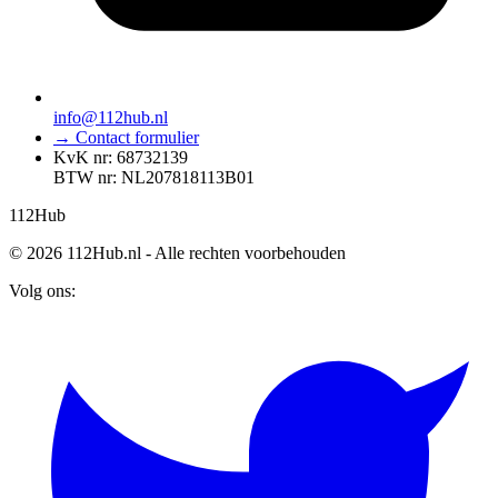
info@112hub.nl
→ Contact formulier
KvK nr: 68732139
BTW nr: NL207818113B01
112
Hub
© 2026 112Hub.nl - Alle rechten voorbehouden
Volg ons: