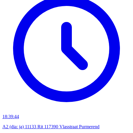
18:39:44
A2 (dia: ja) 11133 Rit 117390 Vlasstraat Purmerend