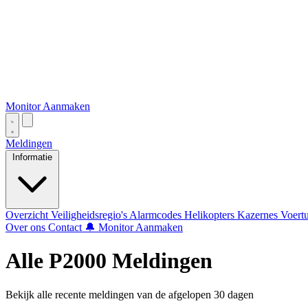
Monitor Aanmaken
Meldingen
Informatie
Overzicht
Veiligheidsregio's
Alarmcodes
Helikopters
Kazernes
Voert
Over ons
Contact
🔔 Monitor Aanmaken
Alle P2000 Meldingen
Bekijk alle recente meldingen van de afgelopen 30 dagen