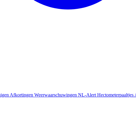
uigen
Afkortingen
Weerwaarschuwingen
NL-Alert
Hectometerpaaltjes