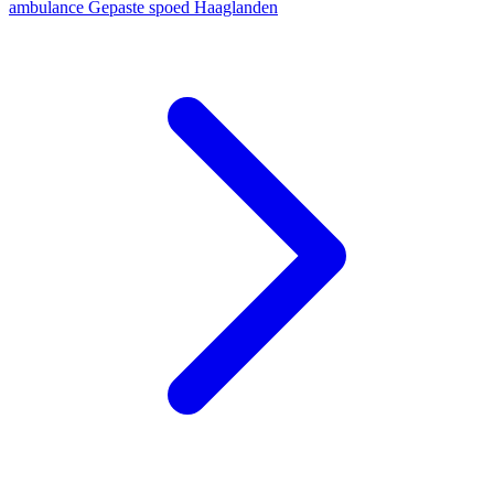
ambulance
Gepaste spoed
Haaglanden