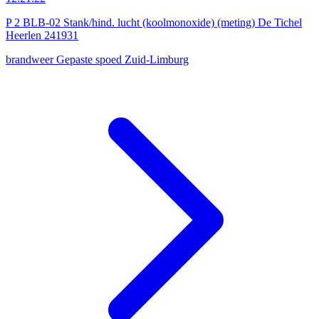
P 2 BLB-02 Stank/hind. lucht (koolmonoxide) (meting) De Tichel
Heerlen 241931
brandweer
Gepaste spoed
Zuid-Limburg