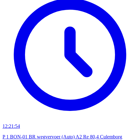
12:21:54
P 1 BON-01 BR wegvervoer (Auto) A2 Re 80,4 Culemborg