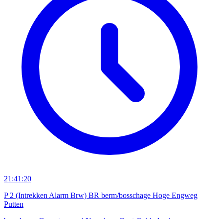
21:41:20
P 2 (Intrekken Alarm Brw) BR berm/bosschage Hoge Engweg
Putten