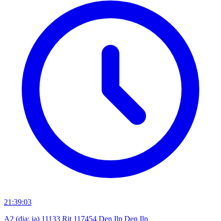
21:39:03
A2 (dia: ja) 11133 Rit 117454 Den Ilp Den Ilp