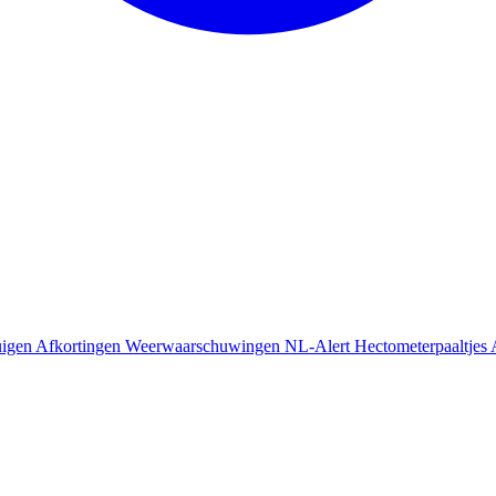
uigen
Afkortingen
Weerwaarschuwingen
NL-Alert
Hectometerpaaltjes