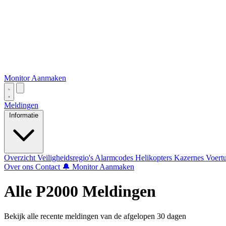
Monitor Aanmaken
Meldingen
Informatie
Overzicht
Veiligheidsregio's
Alarmcodes
Helikopters
Kazernes
Voert
Over ons
Contact
🔔 Monitor Aanmaken
Alle P2000 Meldingen
Bekijk alle recente meldingen van de afgelopen 30 dagen