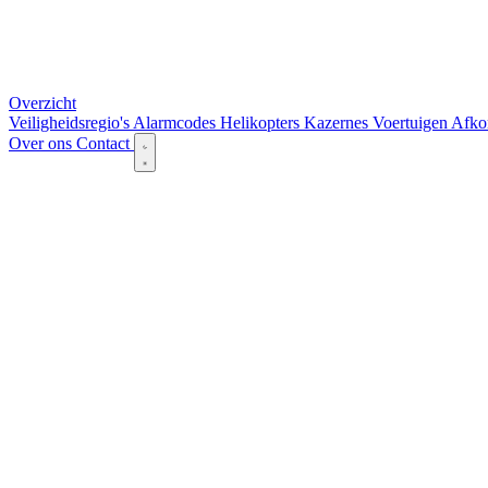
Overzicht
Veiligheidsregio's
Alarmcodes
Helikopters
Kazernes
Voertuigen
Afko
Over ons
Contact