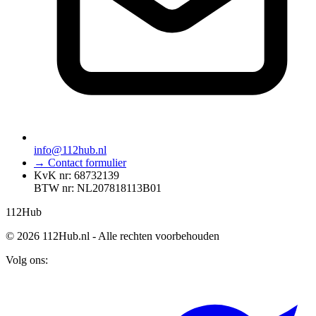
info@112hub.nl
→ Contact formulier
KvK nr: 68732139
BTW nr: NL207818113B01
112
Hub
© 2026 112Hub.nl - Alle rechten voorbehouden
Volg ons: