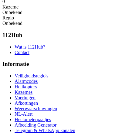
0
Kazerne
Onbekend
Regio
Onbekend
112Hub
Wat is 112Hub?
Contact
Informatie
Veiligheidsregio's
Alarmcodes
Helikopters
Kazernes
Voertuigen
Afkortingen
Weerwaarschuwingen
NL-Alert
Hectometerpaaltjes
Afbeelding Generator
Telegram & WhatsApp kanalen