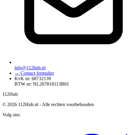
info@112hub.nl
→ Contact formulier
KvK nr: 68732139
BTW nr: NL207818113B01
112
Hub
© 2026 112Hub.nl - Alle rechten voorbehouden
Volg ons: