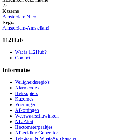
22
Kazerne
Amsterdam Nico
Regio
Amsterdam-Amstelland
112Hub
Wat is 112Hub?
Contact
Informatie
Veiligheidsregio's
Alarmcodes
Helikopters
Kazernes
Voertuigen
Afkortingen
Weerwaarschuwingen
NL-Alert
Hectometerpaaltjes
Afbeelding Generator
Telegram & WhatsApp kanalen