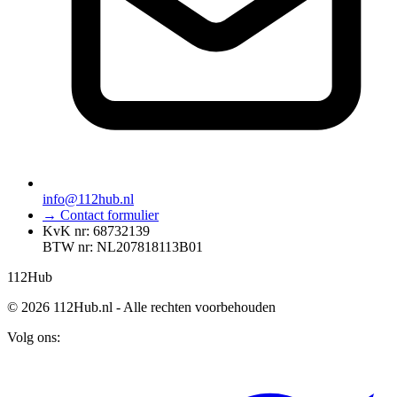
info@112hub.nl
→ Contact formulier
KvK nr: 68732139
BTW nr: NL207818113B01
112
Hub
© 2026 112Hub.nl - Alle rechten voorbehouden
Volg ons: