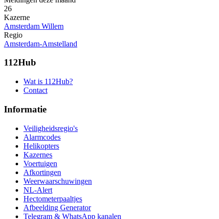
26
Kazerne
Amsterdam Willem
Regio
Amsterdam-Amstelland
112Hub
Wat is 112Hub?
Contact
Informatie
Veiligheidsregio's
Alarmcodes
Helikopters
Kazernes
Voertuigen
Afkortingen
Weerwaarschuwingen
NL-Alert
Hectometerpaaltjes
Afbeelding Generator
Telegram & WhatsApp kanalen