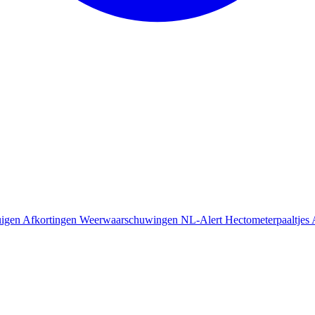
uigen
Afkortingen
Weerwaarschuwingen
NL-Alert
Hectometerpaaltjes