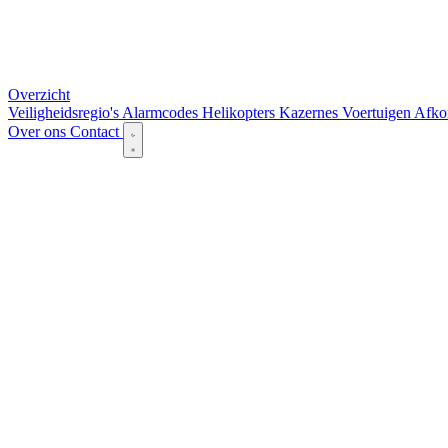
Overzicht
Veiligheidsregio's
Alarmcodes
Helikopters
Kazernes
Voertuigen
Afko
Over ons
Contact