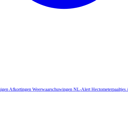
uigen
Afkortingen
Weerwaarschuwingen
NL-Alert
Hectometerpaaltjes