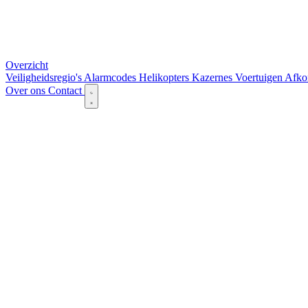
Overzicht
Veiligheidsregio's
Alarmcodes
Helikopters
Kazernes
Voertuigen
Afko
Over ons
Contact