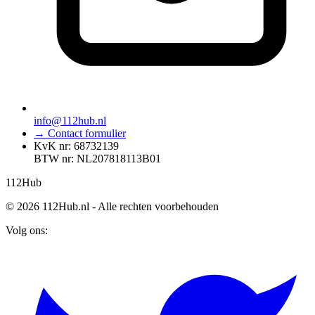
info@112hub.nl
→ Contact formulier
KvK nr: 68732139
BTW nr: NL207818113B01
112
Hub
© 2026 112Hub.nl - Alle rechten voorbehouden
Volg ons: