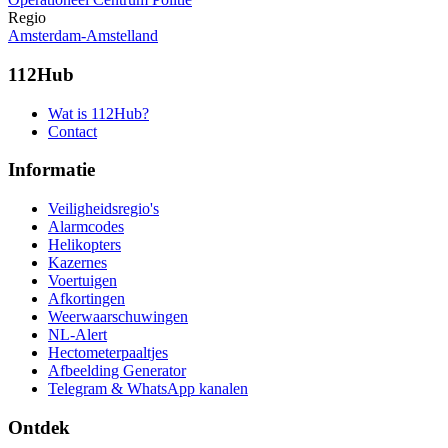
Regio
Amsterdam-Amstelland
112Hub
Wat is 112Hub?
Contact
Informatie
Veiligheidsregio's
Alarmcodes
Helikopters
Kazernes
Voertuigen
Afkortingen
Weerwaarschuwingen
NL-Alert
Hectometerpaaltjes
Afbeelding Generator
Telegram & WhatsApp kanalen
Ontdek