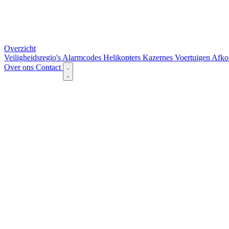
Overzicht
Veiligheidsregio's
Alarmcodes
Helikopters
Kazernes
Voertuigen
Afko
Over ons
Contact