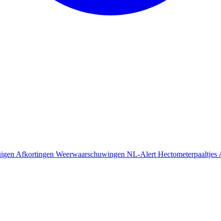
uigen
Afkortingen
Weerwaarschuwingen
NL-Alert
Hectometerpaaltjes