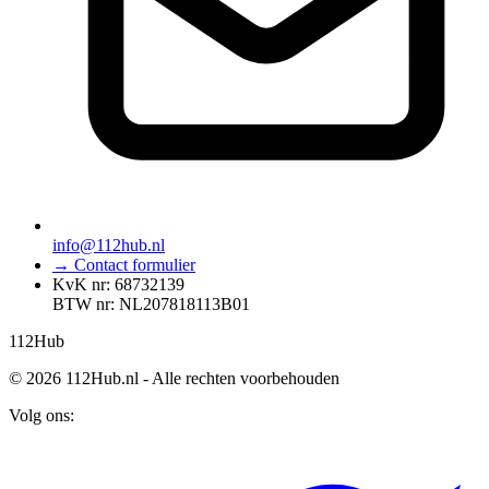
info@112hub.nl
→ Contact formulier
KvK nr: 68732139
BTW nr: NL207818113B01
112
Hub
© 2026 112Hub.nl - Alle rechten voorbehouden
Volg ons: