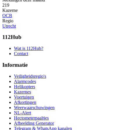
219
Kazerne
OCB
Regio
Utrecht
112Hub
Wat is 112Hub?
Contact
Informatie
Veiligheidsregio's
Alarmcodes
Helikopters
Kazernes
Voertuigen
Afkortingen
Weerwaarschuwingen
NL-Alert
Hectometerpaaltjes
Afbeelding Generator
Telegram & WhatsApp kanalen