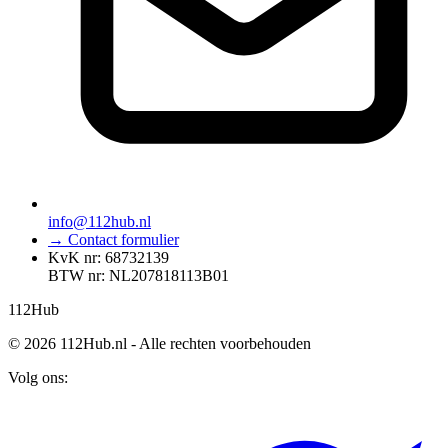
info@112hub.nl
→ Contact formulier
KvK nr: 68732139
BTW nr: NL207818113B01
112
Hub
© 2026 112Hub.nl - Alle rechten voorbehouden
Volg ons: