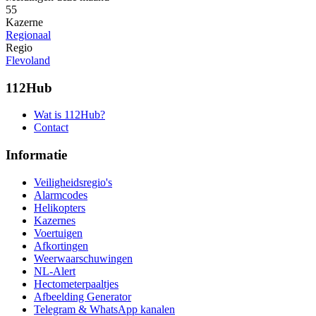
55
Kazerne
Regionaal
Regio
Flevoland
112Hub
Wat is 112Hub?
Contact
Informatie
Veiligheidsregio's
Alarmcodes
Helikopters
Kazernes
Voertuigen
Afkortingen
Weerwaarschuwingen
NL-Alert
Hectometerpaaltjes
Afbeelding Generator
Telegram & WhatsApp kanalen