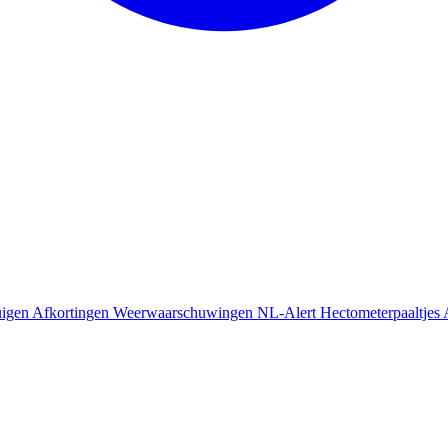
uigen
Afkortingen
Weerwaarschuwingen
NL-Alert
Hectometerpaaltjes