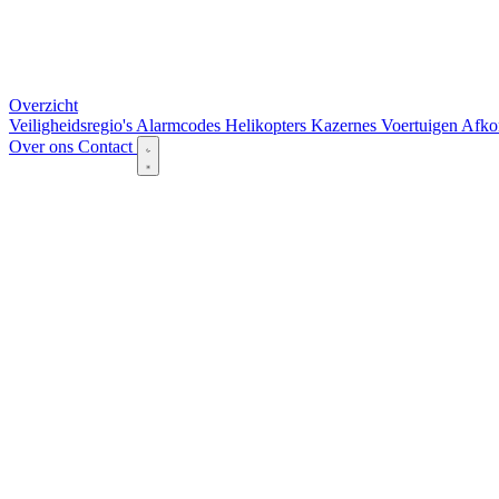
Overzicht
Veiligheidsregio's
Alarmcodes
Helikopters
Kazernes
Voertuigen
Afko
Over ons
Contact