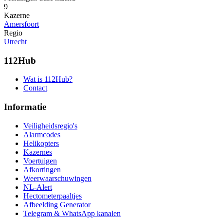
9
Kazerne
Amersfoort
Regio
Utrecht
112Hub
Wat is 112Hub?
Contact
Informatie
Veiligheidsregio's
Alarmcodes
Helikopters
Kazernes
Voertuigen
Afkortingen
Weerwaarschuwingen
NL-Alert
Hectometerpaaltjes
Afbeelding Generator
Telegram & WhatsApp kanalen