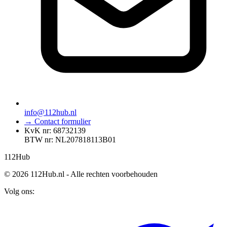
info@112hub.nl
→ Contact formulier
KvK nr: 68732139
BTW nr: NL207818113B01
112
Hub
© 2026 112Hub.nl - Alle rechten voorbehouden
Volg ons: