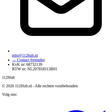
info@112hub.nl
→ Contact formulier
KvK nr: 68732139
BTW nr: NL207818113B01
112
Hub
© 2026 112Hub.nl - Alle rechten voorbehouden
Volg ons: