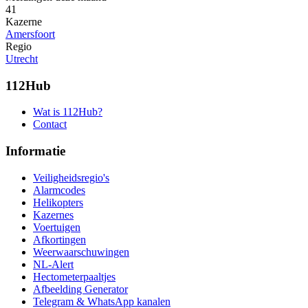
41
Kazerne
Amersfoort
Regio
Utrecht
112Hub
Wat is 112Hub?
Contact
Informatie
Veiligheidsregio's
Alarmcodes
Helikopters
Kazernes
Voertuigen
Afkortingen
Weerwaarschuwingen
NL-Alert
Hectometerpaaltjes
Afbeelding Generator
Telegram & WhatsApp kanalen