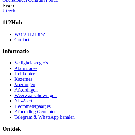
Regio
Utrecht
112Hub
Wat is 112Hub?
Contact
Informatie
Veiligheidsregio's
Alarmcodes
Helikopters
Kazernes
Voertuigen
Afkortingen
Weerwaarschuwingen
NL-Alert
Hectometerpaaltjes
Afbeelding Generator
Telegram & WhatsApp kanalen
Ontdek