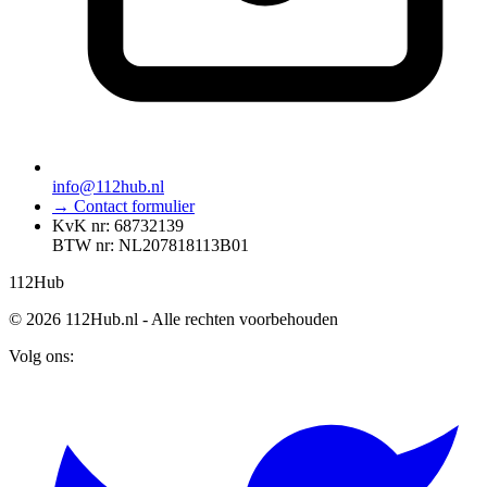
info@112hub.nl
→ Contact formulier
KvK nr: 68732139
BTW nr: NL207818113B01
112
Hub
© 2026 112Hub.nl - Alle rechten voorbehouden
Volg ons: