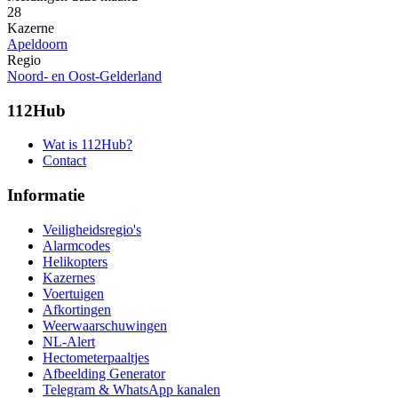
28
Kazerne
Apeldoorn
Regio
Noord- en Oost-Gelderland
112Hub
Wat is 112Hub?
Contact
Informatie
Veiligheidsregio's
Alarmcodes
Helikopters
Kazernes
Voertuigen
Afkortingen
Weerwaarschuwingen
NL-Alert
Hectometerpaaltjes
Afbeelding Generator
Telegram & WhatsApp kanalen