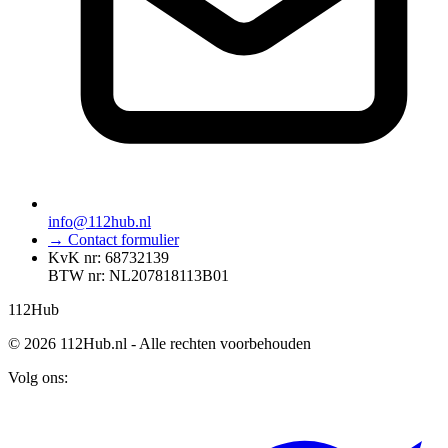
info@112hub.nl
→ Contact formulier
KvK nr: 68732139
BTW nr: NL207818113B01
112
Hub
© 2026 112Hub.nl - Alle rechten voorbehouden
Volg ons: