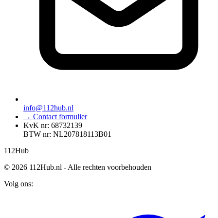
info@112hub.nl
→ Contact formulier
KvK nr: 68732139
BTW nr: NL207818113B01
112
Hub
© 2026 112Hub.nl - Alle rechten voorbehouden
Volg ons: