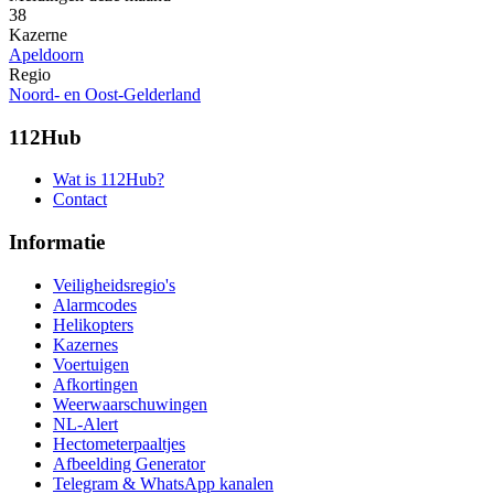
38
Kazerne
Apeldoorn
Regio
Noord- en Oost-Gelderland
112Hub
Wat is 112Hub?
Contact
Informatie
Veiligheidsregio's
Alarmcodes
Helikopters
Kazernes
Voertuigen
Afkortingen
Weerwaarschuwingen
NL-Alert
Hectometerpaaltjes
Afbeelding Generator
Telegram & WhatsApp kanalen