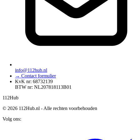
info@112hub.nl
→ Contact formulier
KvK nr: 68732139
BTW nr: NL207818113B01
112
Hub
© 2026 112Hub.nl - Alle rechten voorbehouden
Volg ons: