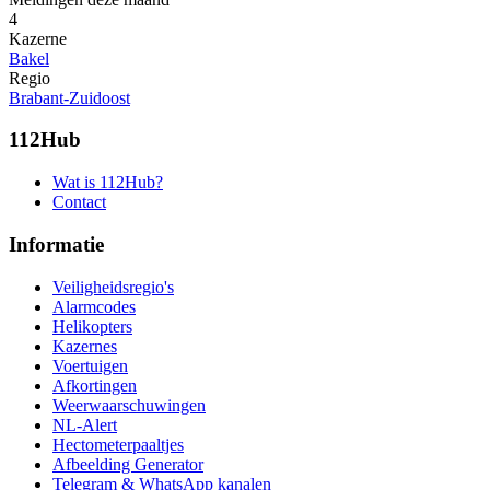
4
Kazerne
Bakel
Regio
Brabant-Zuidoost
112Hub
Wat is 112Hub?
Contact
Informatie
Veiligheidsregio's
Alarmcodes
Helikopters
Kazernes
Voertuigen
Afkortingen
Weerwaarschuwingen
NL-Alert
Hectometerpaaltjes
Afbeelding Generator
Telegram & WhatsApp kanalen