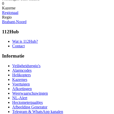
0
Kazerne
Regionaal
Regio
Brabant-Noord
112Hub
Wat is 112Hub?
Contact
Informatie
Veiligheidsregio's
Alarmcodes
Helikopters
Kazernes
Voertuigen
Afkortingen
Weerwaarschuwingen
NL-Alert
Hectometerpaaltjes
Afbeelding Generator
Telegram & WhatsApp kanalen