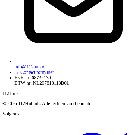
info@112hub.nl
→ Contact formulier
KvK nr: 68732139
BTW nr: NL207818113B01
112
Hub
© 2026 112Hub.nl - Alle rechten voorbehouden
Volg ons: