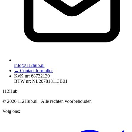
info@112hub.nl
→ Contact formulier
KvK nr: 68732139
BTW nr: NL207818113B01
112
Hub
© 2026 112Hub.nl - Alle rechten voorbehouden
Volg ons: