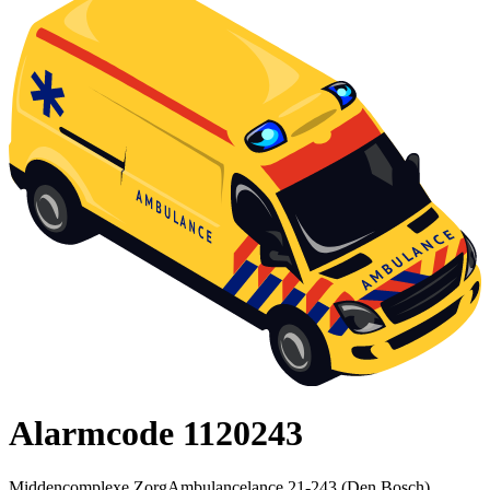
Alarmcode 1120243
Middencomplexe ZorgAmbulancelance 21-243 (Den Bosch)