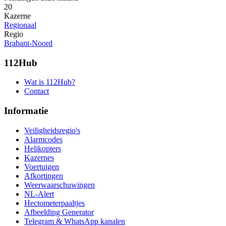
20
Kazerne
Regionaal
Regio
Brabant-Noord
112Hub
Wat is 112Hub?
Contact
Informatie
Veiligheidsregio's
Alarmcodes
Helikopters
Kazernes
Voertuigen
Afkortingen
Weerwaarschuwingen
NL-Alert
Hectometerpaaltjes
Afbeelding Generator
Telegram & WhatsApp kanalen