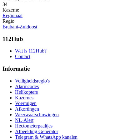
34
Kazerne
Regionaal
Regio
Brabant-Zuidoost
112Hub
Wat is 112Hub?
Contact
Informatie
Veiligheidsregio's
Alarmcodes
Helikopters
Kazernes
Voertuigen
Afkortingen
Weerwaarschuwingen
NL-Alert
Hectometerpaaltjes
Afbeelding Generator
Telegram & WhatsApp kanalen