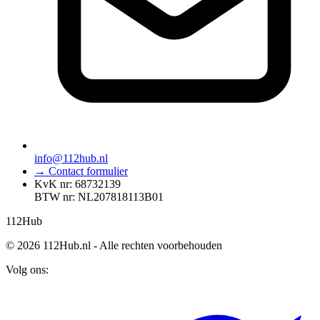
info@112hub.nl
→ Contact formulier
KvK nr: 68732139
BTW nr: NL207818113B01
112
Hub
© 2026 112Hub.nl - Alle rechten voorbehouden
Volg ons: