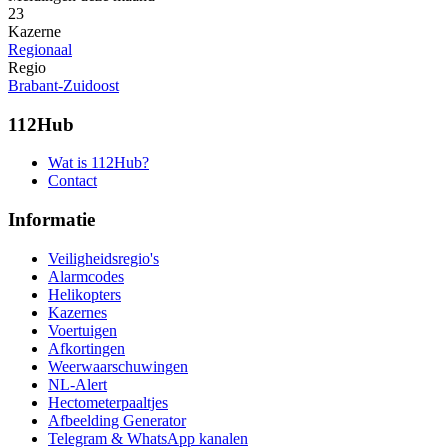
23
Kazerne
Regionaal
Regio
Brabant-Zuidoost
112Hub
Wat is 112Hub?
Contact
Informatie
Veiligheidsregio's
Alarmcodes
Helikopters
Kazernes
Voertuigen
Afkortingen
Weerwaarschuwingen
NL-Alert
Hectometerpaaltjes
Afbeelding Generator
Telegram & WhatsApp kanalen