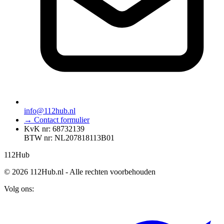
info@112hub.nl
→ Contact formulier
KvK nr: 68732139
BTW nr: NL207818113B01
112
Hub
© 2026 112Hub.nl - Alle rechten voorbehouden
Volg ons: