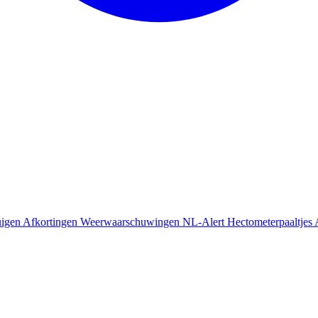
uigen
Afkortingen
Weerwaarschuwingen
NL-Alert
Hectometerpaaltjes