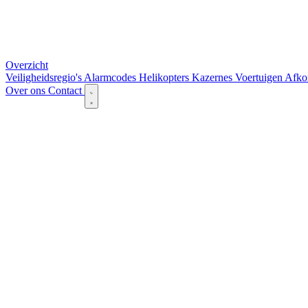
Overzicht
Veiligheidsregio's
Alarmcodes
Helikopters
Kazernes
Voertuigen
Afko
Over ons
Contact