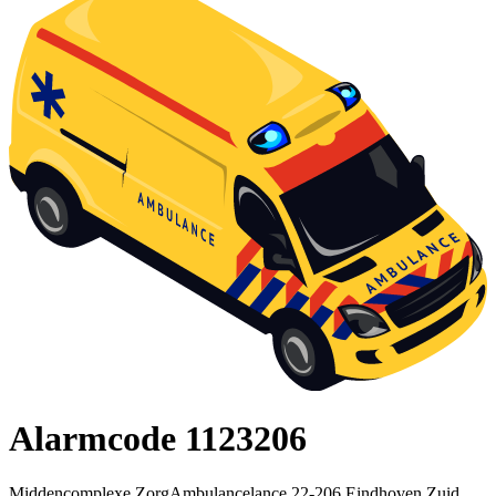
Alarmcode 1123206
Middencomplexe ZorgAmbulancelance 22-206 Eindhoven Zuid