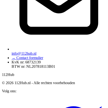
info@112hub.nl
→ Contact formulier
KvK nr: 68732139
BTW nr: NL207818113B01
112
Hub
© 2026 112Hub.nl - Alle rechten voorbehouden
Volg ons: