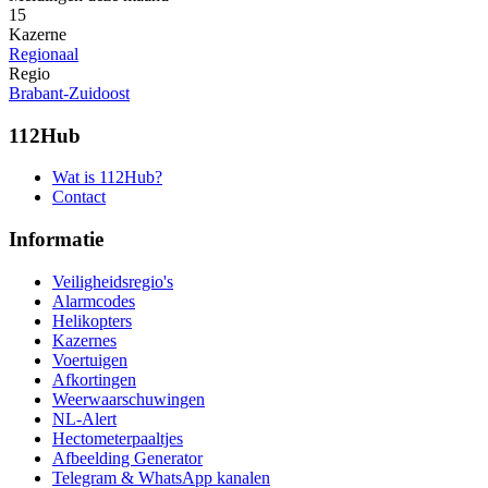
15
Kazerne
Regionaal
Regio
Brabant-Zuidoost
112Hub
Wat is 112Hub?
Contact
Informatie
Veiligheidsregio's
Alarmcodes
Helikopters
Kazernes
Voertuigen
Afkortingen
Weerwaarschuwingen
NL-Alert
Hectometerpaaltjes
Afbeelding Generator
Telegram & WhatsApp kanalen