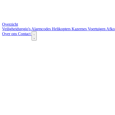
Overzicht
Veiligheidsregio's
Alarmcodes
Helikopters
Kazernes
Voertuigen
Afko
Over ons
Contact