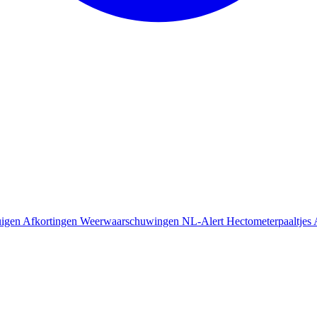
uigen
Afkortingen
Weerwaarschuwingen
NL-Alert
Hectometerpaaltjes