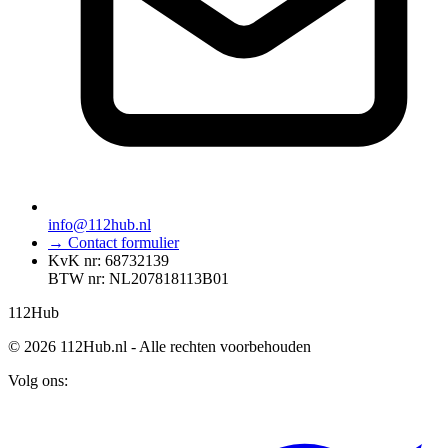
info@112hub.nl
→ Contact formulier
KvK nr: 68732139
BTW nr: NL207818113B01
112
Hub
© 2026 112Hub.nl - Alle rechten voorbehouden
Volg ons: