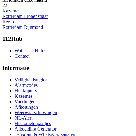
22
Kazerne
Rotterdam-Frobenstraat
Regio
Rotterdam-Rijnmond
112Hub
Wat is 112Hub?
Contact
Informatie
Veiligheidsregio's
Alarmcodes
Helikopters
Kazernes
Voertuigen
Afkortingen
Weerwaarschuwingen
NL-Alert
Hectometerpaaltjes
Afbeelding Generator
Telegram & WhatsApp kanalen