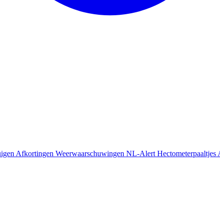
uigen
Afkortingen
Weerwaarschuwingen
NL-Alert
Hectometerpaaltjes