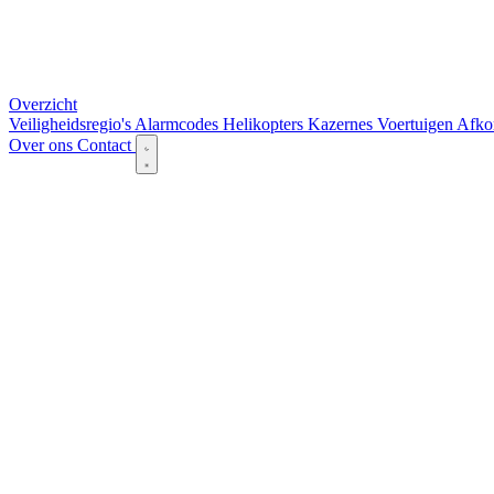
Overzicht
Veiligheidsregio's
Alarmcodes
Helikopters
Kazernes
Voertuigen
Afko
Over ons
Contact