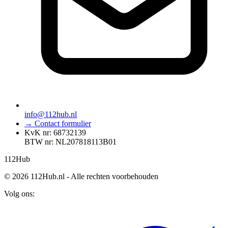
info@112hub.nl
→ Contact formulier
KvK nr: 68732139
BTW nr: NL207818113B01
112
Hub
© 2026 112Hub.nl - Alle rechten voorbehouden
Volg ons: