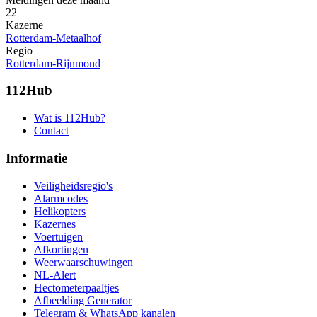
22
Kazerne
Rotterdam-Metaalhof
Regio
Rotterdam-Rijnmond
112Hub
Wat is 112Hub?
Contact
Informatie
Veiligheidsregio's
Alarmcodes
Helikopters
Kazernes
Voertuigen
Afkortingen
Weerwaarschuwingen
NL-Alert
Hectometerpaaltjes
Afbeelding Generator
Telegram & WhatsApp kanalen