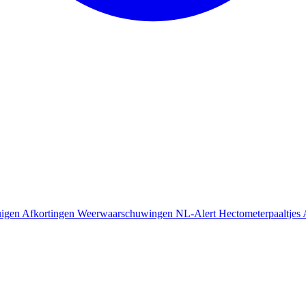
uigen
Afkortingen
Weerwaarschuwingen
NL-Alert
Hectometerpaaltjes