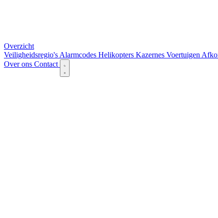
Overzicht
Veiligheidsregio's
Alarmcodes
Helikopters
Kazernes
Voertuigen
Afko
Over ons
Contact